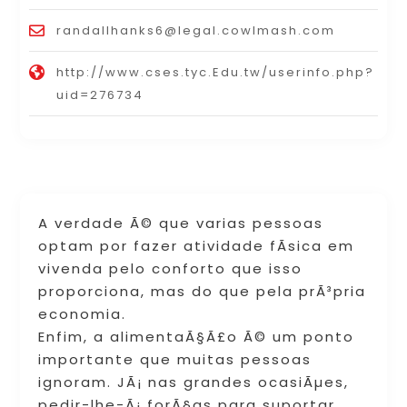
randallhanks6@legal.cowlmash.com
http://www.cses.tyc.Edu.tw/userinfo.php?
uid=276734
A verdade Ã© que varias pessoas
optam por fazer atividade fÃ­sica em
vivenda pelo conforto que isso
proporciona, mas do que pela prÃ³pria
economia.
Enfim, a alimentaÃ§Ã£o Ã© um ponto
importante que muitas pessoas
ignoram. JÃ¡ nas grandes ocasiÃµes,
pedir-lhe-Ã¡ forÃ§as para suportar