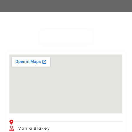
Vania Blakey