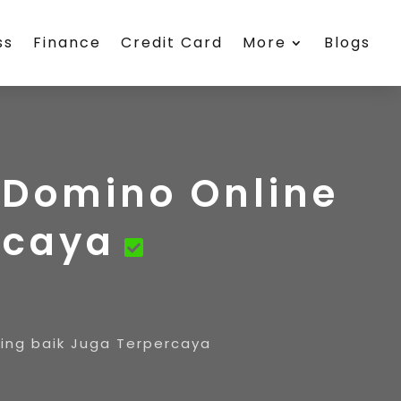
ss
Finance
Credit Card
More
Blogs
 Domino Online
rcaya
ling baik Juga Terpercaya