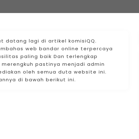
 datang lagi di artikel komisiQQ.
 membahas web bandar online terpercaya
asilitas paling baik Dan terlengkap
 merengkuh pastinya menjadi admin
ediakan oleh semua duta website ini.
nnya di bawah berikut ini.