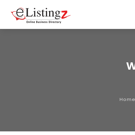
w
Hom