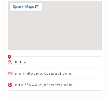
Ruthy
marlinRegniercss@aol.com
http://www.zijareviews.com