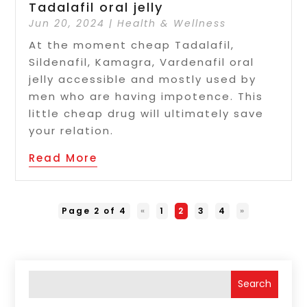
Tadalafil oral jelly
Jun 20, 2024
|
Health & Wellness
At the moment cheap Tadalafil,
Sildenafil, Kamagra, Vardenafil oral
jelly accessible and mostly used by
men who are having impotence. This
little cheap drug will ultimately save
your relation.
Read More
Page 2 of 4
«
1
2
3
4
»
Search